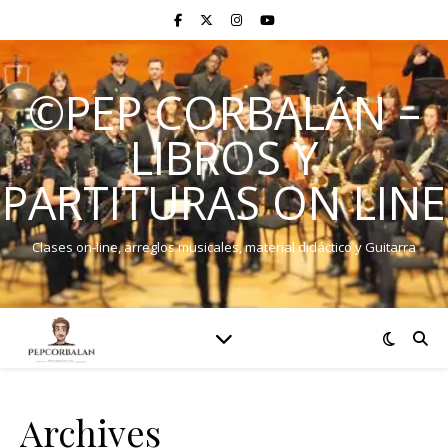
©PEP CORBALÁN –
LIBROS Y
PARTITURAS ON LINE
Clases on-line, arreglos musicales, material didáctico y Guitarra
Archives