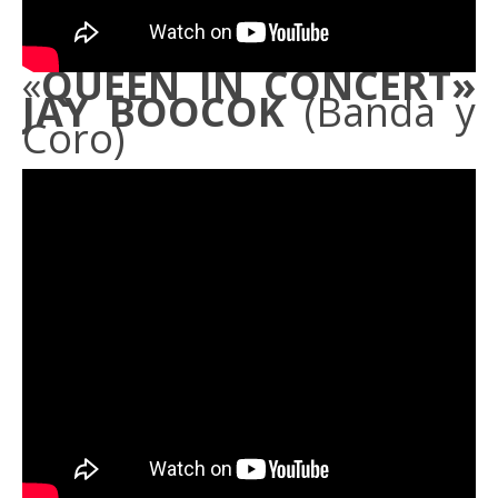
«
QUEEN IN CONCERT»
JAY BOOCOK
(Banda y
Coro)