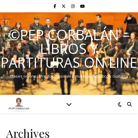
©PEP CORBALÁN –
LIBROS Y
PARTITURAS ON LINE
Clases on-line, arreglos musicales, material didáctico y Guitarra
Archives