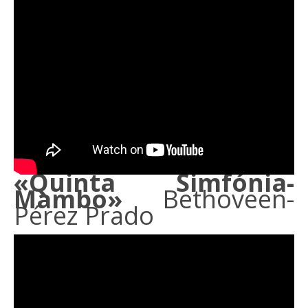
«Quinta Simfónia-
Mambo»
Bethoveen-
Pérez Prado