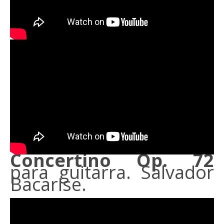
Concertino Op. 72
para guitarra. Salvador
Bacarise.