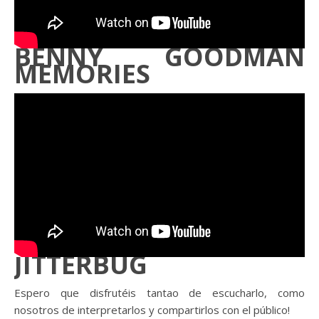
BENNY GOODMAN
MEMORIES
JITTERBUG
Espero que disfrutéis tantao de escucharlo, como
nosotros de interpretarlos y compartirlos con el público!