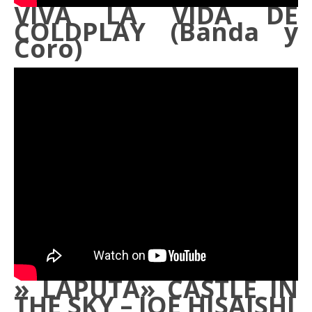
VIVA LA VIDA DE
COLDPLAY (Banda y
Coro)
» LAPUTA» CASTLE IN
THE SKY – JOE HISAISHI