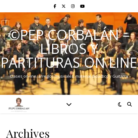
©PEP CORBALÁN –
LIBROS Y
PARTITURAS ON LINE
Clases on-line, arreglos musicales, material didáctico y Guitarra
Archives