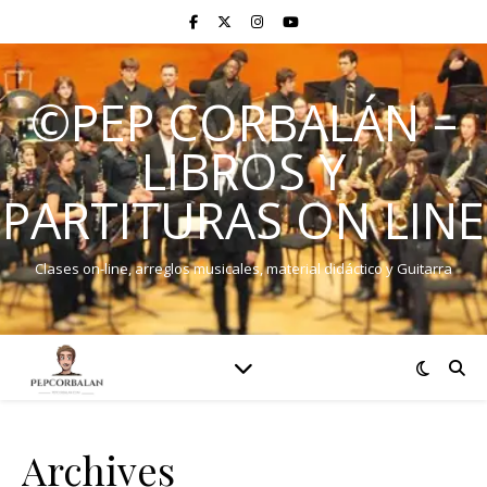
©PEP CORBALÁN –
LIBROS Y
PARTITURAS ON LINE
Clases on-line, arreglos musicales, material didáctico y Guitarra
Archives