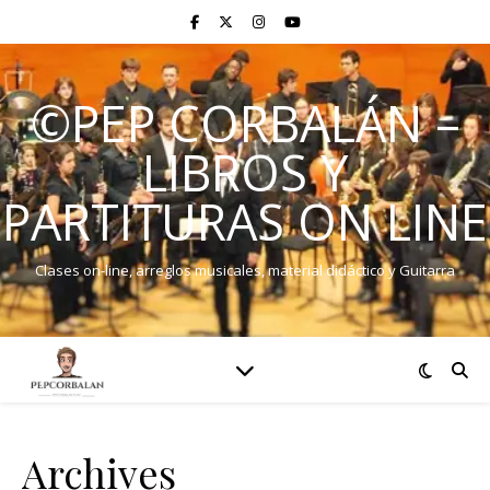
©PEP CORBALÁN –
LIBROS Y
PARTITURAS ON LINE
Clases on-line, arreglos musicales, material didáctico y Guitarra
Archives