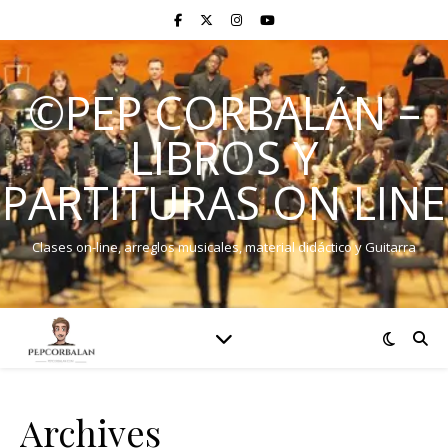
©PEP CORBALÁN –
LIBROS Y
PARTITURAS ON LINE
Clases on-line, arreglos musicales, material didáctico y Guitarra
Archives